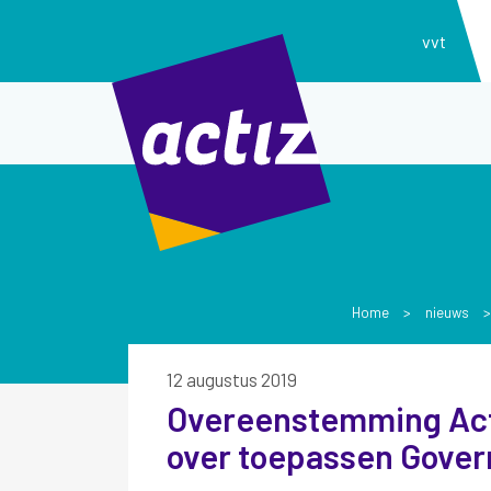
vvt
Home
>
nieuws
12 augustus 2019
Overeenstemming ActiZ en Buurtzorg
over toepassen Gove