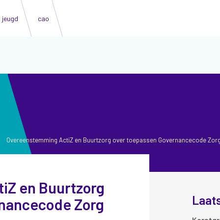
jeugd
cao
>
Overeenstemming ActiZ en Buurtzorg over toepassen Governancecode Zor
Laat
rnancecode Zorg
Kerstgr