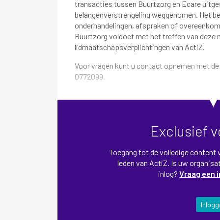
transacties tussen Buurtzorg en Ecare uitges
belangenverstrengeling weggenomen. Het betr
onderhandelingen, afspraken of overeenkoms
Buurtzorg voldoet met het treffen van deze 
lidmaatschapsverplichtingen van ActiZ.
Voor vragen kunt u contact opnemen met d
0772099.
Exclusief 
Toegang tot de volledige content va
leden van ActiZ. Is uw organisat
inlog?
Vraag een 
Inlogg