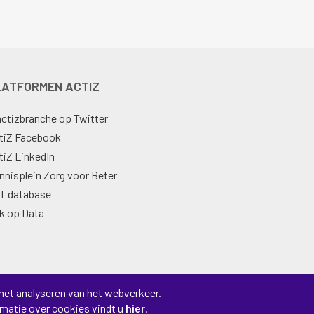
PLATFORMEN ACTIZ
ctizbranche op Twitter
tiZ Facebook
tiZ LinkedIn
nnisplein Zorg voor Beter
T database
jk op Data
het analyseren van het webverkeer.
rmatie over cookies vindt u
hier
.