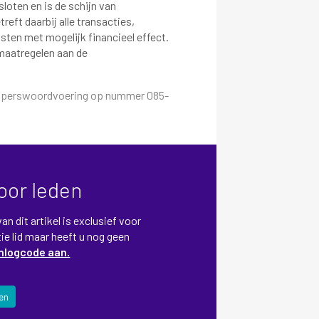
loten en is de schijn van
eft daarbij alle transacties,
ten met mogelijk financieel effect.
maatregelen aan de
e perswoordvoering op nummer 085-
voor leden
n dit artikel is exclusief voor
ie lid maar heeft u nog geen
inlogcode aan.
en