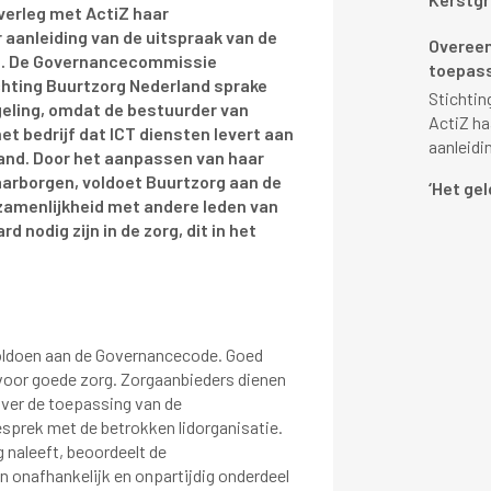
verleg met ActiZ haar
anleiding van de uitspraak van de
Overeen
. De Governancecommissie
toepas
tichting Buurtzorg Nederland sprake
Stichtin
eling, omdat de bestuurder van
ActiZ h
et bedrijf dat ICT diensten levert aan
aanleidin
and. Door het aanpassen van haar
rborgen, voldoet Buurtzorg aan de
‘Het gel
zamenlijkheid met andere leden van
d nodig zijn in de zorg, dit in het
voldoen aan de Governancecode. Goed
voor goede zorg. Zorgaanbieders dienen
over de toepassing van de
esprek met de betrokken lidorganisatie.
g naleeft, beoordeelt de
onafhankelijk en onpartijdig onderdeel