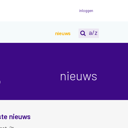
inloggen
a/z
nieuws
nieuws
g
ste nieuws
oet